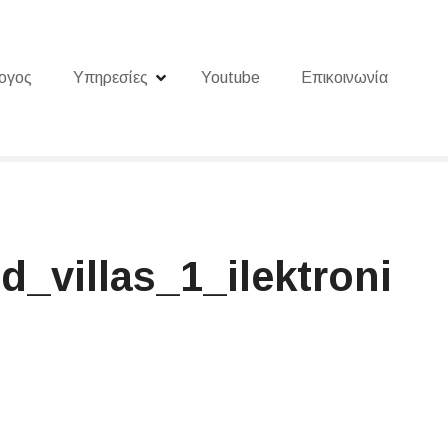
ογος
Υπηρεσίες
Youtube
Επικοινωνία
_villas_1_ilektroni