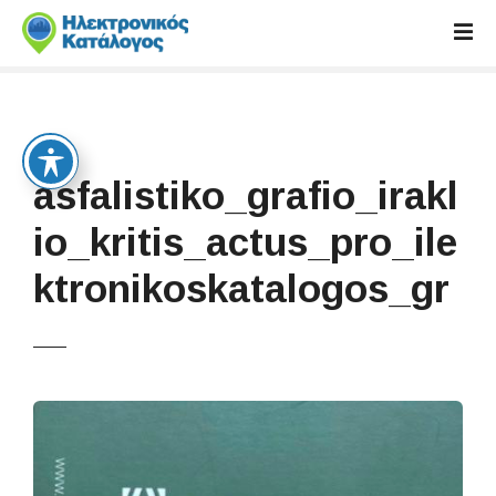
S
k
i
p
t
o
c
asfalistiko_grafio_irakl
o
n
io_kritis_actus_pro_ile
t
ktronikoskatalogos_gr
e
n
t