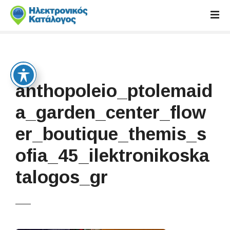
S
k
i
p
t
o
c
anthopoleio_ptolemaid
o
n
a_garden_center_flow
t
er_boutique_themis_s
e
n
ofia_45_ilektronikoska
t
talogos_gr