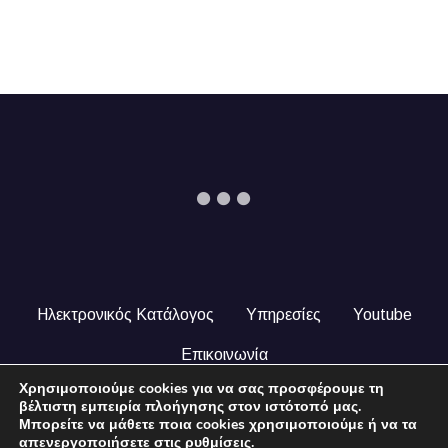
Ηλεκτρονικός Κατάλογος
Υπηρεσίες
Youtube
Επικοινωνία
Χρησιμοποιούμε cookies για να σας προσφέρουμε τη
© 2024 COPYRIGHT ILEKTRONIKOSKATALOGOS.GR. ALL
βέλτιστη εμπειρία πλοήγησης στον ιστότοπό μας.
RIGHTS RESERVED.
Μπορείτε να μάθετε ποια cookies χρησιμοποιούμε ή να τα
απενεργοποιήσετε στις
ρυθμίσεις
.